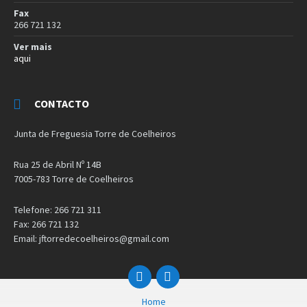
Fax
266 721 132
Ver mais
aqui
CONTACTO
Junta de Freguesia Torre de Coelheiros
Rua 25 de Abril Nº 14B
7005-783 Torre de Coelheiros
Telefone: 266 721 311
Fax: 266 721 132
Email: jftorredecoelheiros@gmail.com
facebook
instagram
Home